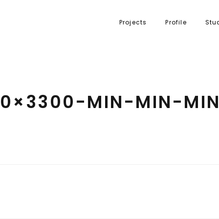
Projects
Profile
Stu
300×3300-MIN-MIN-MI